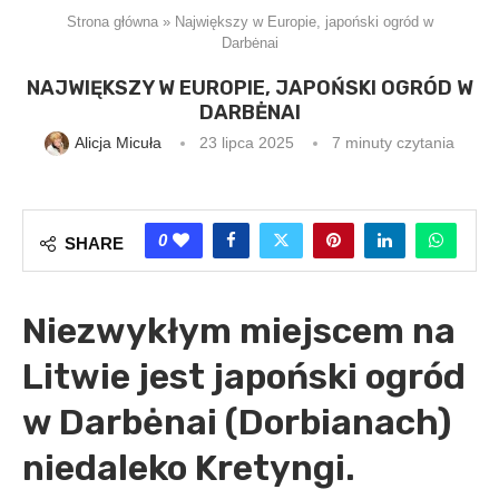
Strona główna
»
Największy w Europie, japoński ogród w
Darbėnai
NAJWIĘKSZY W EUROPIE, JAPOŃSKI OGRÓD W
DARBĖNAI
Alicja Micuła
23 lipca 2025
7 minuty czytania
0
SHARE
Niezwykłym miejscem na
Litwie jest japoński ogród
w Darbėnai (Dorbianach)
niedaleko Kretyngi.