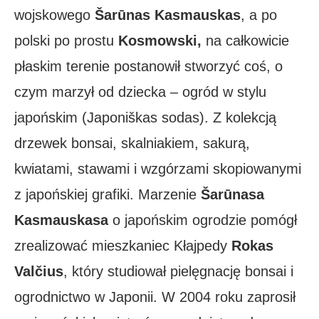
wojskowego
Šarūnas Kasmauskas
, a po
polski po prostu
Kosmowski,
na całkowicie
płaskim terenie postanowił stworzyć coś, o
czym marzył od dziecka – ogród w stylu
japońskim (Japoniškas sodas). Z kolekcją
drzewek bonsai, skalniakiem, sakurą,
kwiatami, stawami i wzgórzami skopiowanymi
z japońskiej grafiki. Marzenie
Šarūnasa
Kasmauskasa
o japońskim ogrodzie pomógł
zrealizować mieszkaniec Kłajpedy
Rokas
Valčius
, który studiował pielęgnację bonsai i
ogrodnictwo w Japonii. W 2004 roku zaprosił