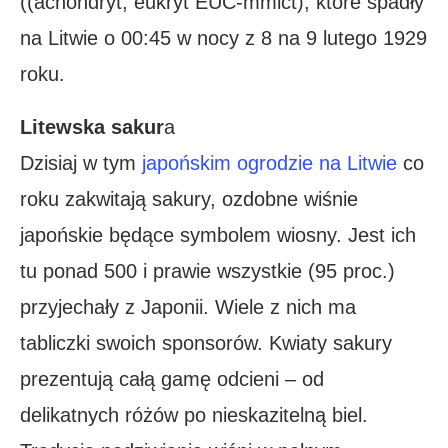
((achondryt, eukryt EUC-mmict), które spadły
na Litwie o 00:45 w nocy z 8 na 9 lutego 1929
roku.
Litewska sakur
a
Dzisiaj w tym
japońskim ogrodzie na Litwie
co
roku zakwitają sakury, ozdobne wiśnie
japońskie będące symbolem wiosny. Jest ich
tu ponad 500 i prawie wszystkie (95 proc.)
przyjechały z Japonii. Wiele z nich ma
tabliczki swoich sponsorów. Kwiaty sakury
prezentują całą gamę odcieni – od
delikatnych różów po nieskazitelną biel.