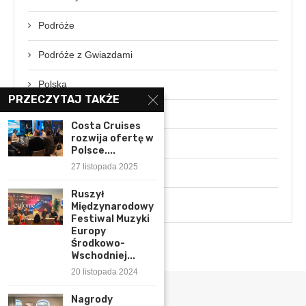
Podróże
Podróże z Gwiazdami
Polska
PRZECZYTAJ TAKŻE
Rozmowa z ekspertem
Costa Cruises
rozwija ofertę w
Świat
Polsce....
27 listopada 2025
Wydarzenia
Ruszył
Wywiady
Międzynarodowy
Festiwal Muzyki
Europy
Środkowo-
Wschodniej...
20 listopada 2024
Nagrody