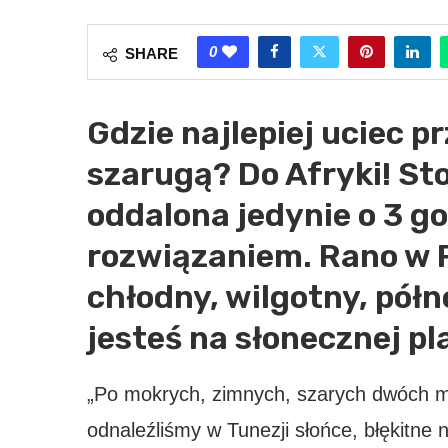
0
SHARE
Gdzie najlepiej uciec p
szarugą? Do Afryki! St
oddalona jedynie o 3 go
rozwiązaniem. Rano w 
chłodny, wilgotny, półn
jesteś na słonecznej pl
„Po mokrych, zimnych, szarych dwóch m
odnaleźliśmy w Tunezji słońce, błękitne 