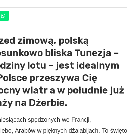
rzed zimową, polską
osunkowo bliska Tunezja –
dziny lotu – jest idealnym
Polsce przeszywa Cię
ocny wiatr a w południe już
aży na Dżerbie.
iesiącach spędzonych we Francji,
niebo, Arabów w pięknych dżalabijach. To święto