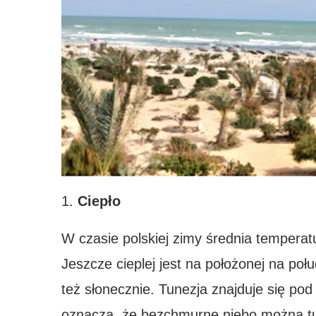
1.
Ciepło
W czasie polskiej zimy średnia temperatu
Jeszcze cieplej jest na położonej na poł
też słonecznie. Tunezja znajduje się p
oznacza, że bezchmurne niebo można tu 