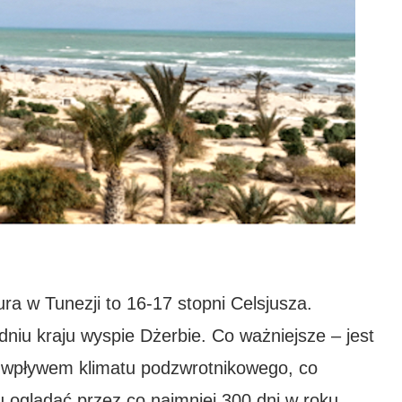
ra w Tunezji to 16-17 stopni Celsjusza.
udniu kraju wyspie Dżerbie. Co ważniejsze – jest
od wpływem klimatu podzwrotnikowego, co
oglądać przez co najmniej 300 dni w roku.