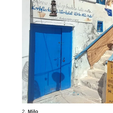
2.
Miło