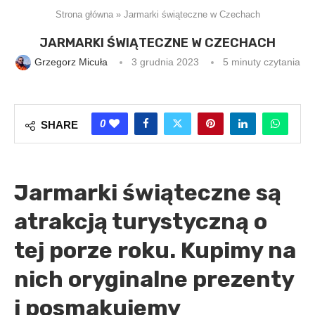
Strona główna
»
Jarmarki świąteczne w Czechach
JARMARKI ŚWIĄTECZNE W CZECHACH
Grzegorz Micuła
3 grudnia 2023
5 minuty czytania
0
SHARE
Jarmarki świąteczne są
atrakcją turystyczną o
tej porze roku. Kupimy na
nich oryginalne prezenty
i posmakujemy