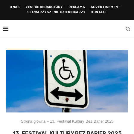
O NAS
ZESPÓŁ REDAKCYJNY
REKLAMA
ADVERTISEMENT
STOWARZYSZENIE DZIENNIKARZY
KONTAKT
Strona główna
»
13. Festiwal Kultury Bez Barier 2025
13. FESTIWAL KULTURY BEZ BARIER 2025