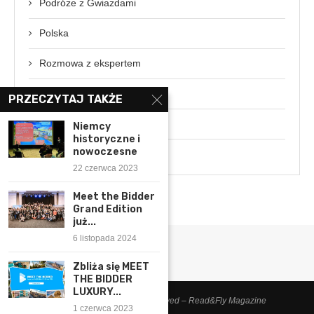
Podróże z Gwiazdami
Polska
Rozmowa z ekspertem
Świat
PRZECZYTAJ TAKŻE
Wydarzenia
Niemcy
historyczne i
nowoczesne
Wywiady
22 czerwca 2023
Meet the Bidder
Grand Edition
już...
6 listopada 2024
Zbliża się MEET
THE BIDDER
LUXURY...
© 2014-2025 – All Right Reserved – Read&Fly Magazine
1 czerwca 2023