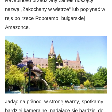
Ravadinovo przedziwny zamek noszący
nazwę „Zakochany w wietrze” lub popłynąć w
rejs po rzece Ropotamo, bułgarskiej
Amazonce.
Jadąc na północ, w stronę Warny, spotkamy
bardziej kameralne, nadające się bardziej do