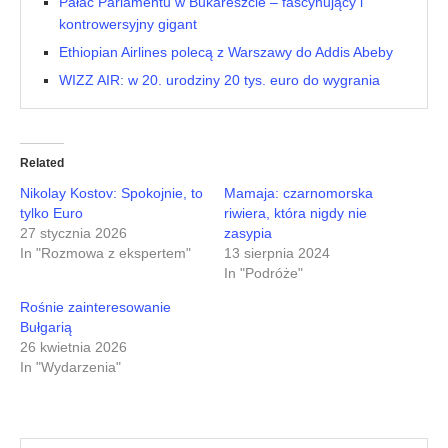
Pałac Parlamentu w Bukareszcie – fascynujący i
kontrowersyjny gigant
Ethiopian Airlines polecą z Warszawy do Addis Abeby
WIZZ AIR: w 20. urodziny 20 tys. euro do wygrania
Related
Nikolay Kostov: Spokojnie, to
Mamaja: czarnomorska
tylko Euro
riwiera, która nigdy nie
27 stycznia 2026
zasypia
In "Rozmowa z ekspertem"
13 sierpnia 2024
In "Podróże"
Rośnie zainteresowanie
Bułgarią
26 kwietnia 2026
In "Wydarzenia"