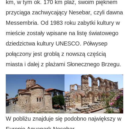
km, w tym ok. 170 km plaż, swoim pięknem
przyciąga zachwycający Nesebar, czyli dawna
Messembria. Od 1983 roku zabytki kultury w
mieście zostały wpisane na listę światowego
dziedzictwa kultury UNESCO. Półwysep
połączony jest groblą z nowszą częścią
miasta i dalej z plażami Słonecznego Brzegu.
W pobliżu znajduje się podobno największy w