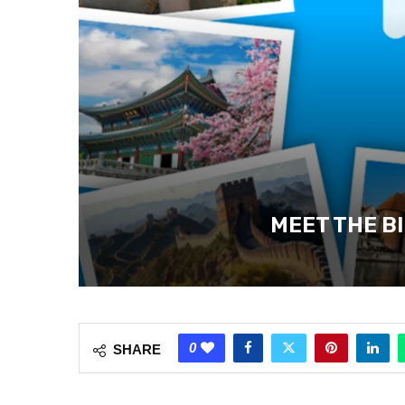
MEET THE B
0
SHARE