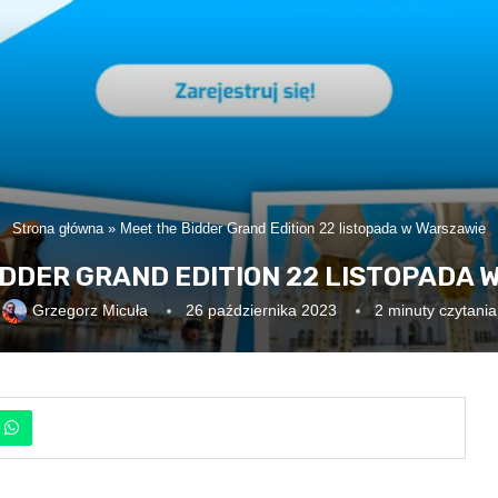
Strona główna
»
Meet the Bidder Grand Edition 22 listopada w Warszawie
IDDER GRAND EDITION 22 LISTOPADA 
Grzegorz Micuła
26 października 2023
2 minuty czytania