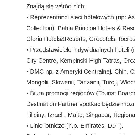
Znajdą się wśród nich:
• Reprezentanci sieci hotelowych (np: Ass
Collection), Bahia Principe Hotels & Res
Gloria Hotels&Resorts, Grecotels, Iberos
• Przedstawiciele indywidualnych hoteli 
City Centre, Kempinski High Tatras, Orc
• DMC np. z Ameryki Centralnej, Chin, Czec
Mongolii, Słowenii, Tanzanii, Turcji, Wł
• Biura promocji regionów (Tourist Board
Destination Partner spotkać będzie moż
Filipiny, Izrael , Maltę, Singapur, Regi
• Linie lotnicze (n.p. Emirates, LOT).