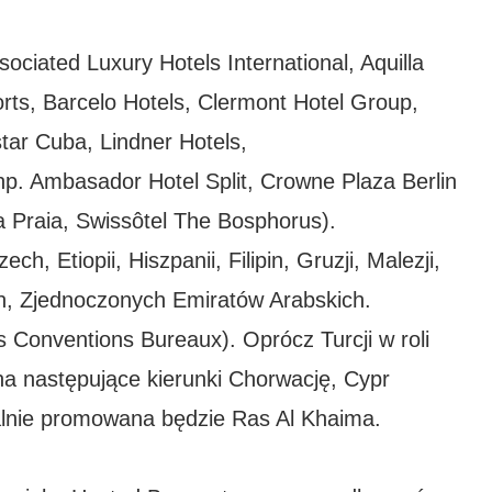
ociated Luxury Hotels International, Aquilla
orts, Barcelo Hotels, Clermont Hotel Group,
tar Cuba, Lindner Hotels,
(np. Ambasador Hotel Split, Crowne Plaza Berlin
a Praia, Swissôtel The Bosphorus).
h, Etiopii, Hiszpanii, Filipin, Gruzji, Malezji,
och, Zjednoczonych Emiratów Arabskich.
s Conventions Bureaux). Oprócz Turcji w roli
na następujące kierunki Chorwację, Cypr
onalnie promowana będzie Ras Al Khaima.