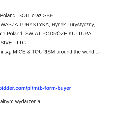
 Poland, SOIT oraz SBE
, WASZA TURYSTYKA, Rynek Turystyczny,
r, Mice Poland, ŚWIAT PODRÓŻE KULTURA,
USIVE i TTG.
i są: MICE & TOURISM around the world e-
bidder.com/pl/mtb-form-buyer
ialnym wydarzenia.