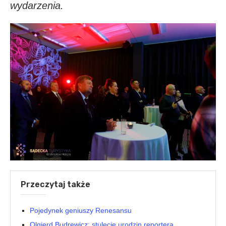
wydarzenia.
Przeczytaj także
Pojedynek geniuszy Renesansu
Olgierd Budrewicz: stulecie urodzin reportera